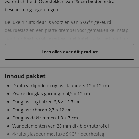
waterdichtheid. Overstekken van 25 cm bieden extra
bescherming tegen regen.
Gordingen
4,5x12 cm
Staphorstergroen
Ecogroen
Frescogeel
Bronsgroen
Ebbenzwart
Staphorstergroen
De luxe 4-ruits deur is voorzien van SKG** gekeurd
Schoren
4,5x14 cm
68,50
68,50
68,50
68,50
68,50
68,50
deurbeslag en een platte drempel voor gemakkelijke instap.
Dakbeschot
1,6x11,6 cm met een
Tuinhuis Raaf is ook leverbaar met luifel, zodat het tuinhuis
vellingkant
perfect aansluit op uw tuinwensen.
Lees alles over dit product
Wanden
Inclusief 2,8x19,5cm Douglas
Let op: wordt exclusief hemelwaterafvoerset geleverd.
blokhutprofielen
Gemaakt van duurzaam, onbehandeld douglashout
Inhoud pakket
EAN code
8717209199108
Stevige constructie met 12×12 cm staanders
Duplo verlijmde douglas staanders 12 × 12 cm
Luxe 4-ruits glasdeur met SKG** deurbeslag
Donkergroen
Kleur nog niet bekend.
Bronsgroen
Grachtengroen
Donkergroen
Zware douglas gordingen 4,5 × 12 cm
Vast raam voor veel natuurlijk licht
Deze wordt tijdig voor
68,50
68,50
68,50
68,50
Douglas ringbalken 5,3 × 15,5 cm
levering doorgegeven.
EPDM-dakbedekking met dakdoorvoer inbegrepen
Douglas schoren 2,7 × 12 cm
68,50
25 cm dakoverstek voor extra bescherming
Douglas daktrimmen 1,8 × 7 cm
Wandelementen van 28 mm dik blokhutprofiel
4-ruits glasdeur met luxe SKG** deurbeslag