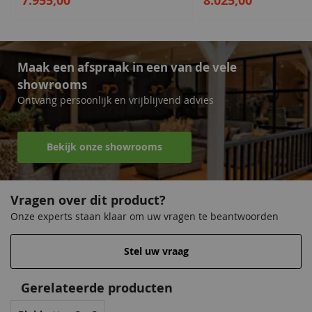
7.955,00
8.025,00
Venstergrijs
Zilvergrijs
Donkergrijs
Venstergrijs
Maak een afspraak in een van de vele
68,50
68,50
68,50
68,50
showrooms
Ontvang persoonlijk en vrijblijvend advies
Bekijk onze showrooms
Vragen over dit product?
Onze experts staan klaar om uw vragen te beantwoorden
Antraciet
Donkergrijs
Zeeblauw
Antraciet
68,50
68,50
68,50
68,50
Stel uw vraag
Gerelateerde producten