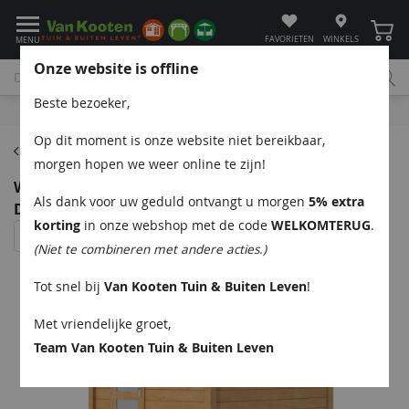
Winke
FAVORIETEN
WINKELS
MENU
Onze website is offline
Beste bezoeker,
Bel
App
Mail
Klantenservice
Op dit moment is onze website niet bereikbaar,
Home
morgen hopen we weer online te zijn!
Woodvision Raaf Topvision tuinhuis 303x303 cm
Als dank voor uw geduld ontvangt u morgen
5% extra
Douglas blank
korting
in onze webshop met de code
WELKOMTERUG
.
(Niet te combineren met andere acties.)
Tot snel bij
Van Kooten Tuin & Buiten Leven
!
Met vriendelijke groet,
Team Van Kooten Tuin & Buiten Leven