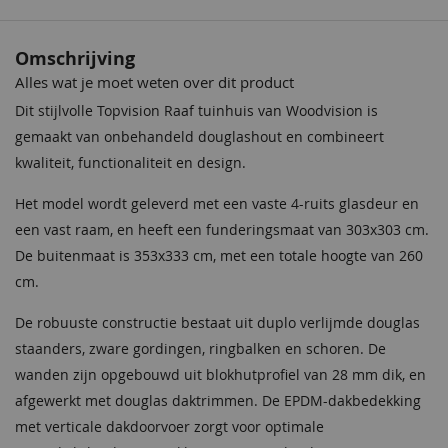
Materiaal
Onbehandeld lariks Douglas
hout
Crèmewit
Lichteiken
Crèmewit
Bentheimerwit
Middeneiken
Bentheimerwit
Omschrijving
Behandeling Materiaal
Onbehandeld
68,50
68,50
68,50
68,50
68,50
68,50
Alles wat je moet weten over dit product
Impregneervloeistof
Impregneervloeistof Red
zwart, 2,5L
Class Wood, 2,5L
Kleur
Blank
Dit stijlvolle Topvision Raaf tuinhuis van Woodvision is
37,95
37,95
gemaakt van onbehandeld douglashout en combineert
Bevestigingsmaterialen
Inclusief
kwaliteit, functionaliteit en design.
Boeidelen
2,8x19,5cm
Het model wordt geleverd met een vaste 4-ruits glasdeur en
een vast raam, en heeft een funderingsmaat van 303x303 cm.
Nokhoogte
260 cm
De buitenmaat is 353x333 cm, met een totale hoogte van 260
Bentheimergeel
Donkereiken
Bentheimergeel
Zomergeel
Noten
Zomergeel
cm.
Afmeting robuuste
Duplo verlijmde staanders:
68,50
68,50
68,50
68,50
68,50
68,50
staanders
12x12 cm
De robuuste constructie bestaat uit duplo verlijmde douglas
Impregneervloeistof
Daktype
Plat dak
staanders, zware gordingen, ringbalken en schoren. De
honing, 2,5L
wanden zijn opgebouwd uit blokhutprofiel van 28 mm dik, en
37,95
Nokhoogte
260 cm
afgewerkt met douglas daktrimmen. De EPDM-dakbedekking
met verticale dakdoorvoer zorgt voor optimale
Overstek voorkant
Circa 25 cm