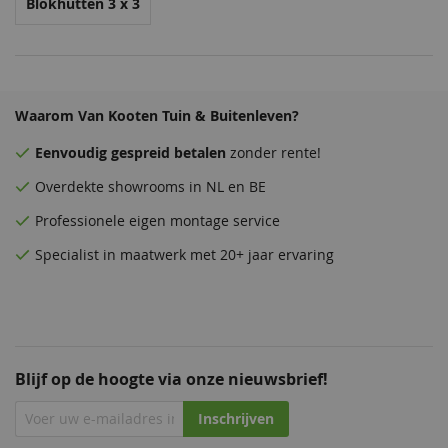
Blokhutten 3 x 3
Staalblauw
Zeeblauw
Patrolblauw
Staalblauw
Waarom Van Kooten Tuin & Buitenleven?
68,50
68,50
68,50
68,50
Eenvoudig
gespreid betalen
zonder rente!
Overdekte
showrooms
in NL en BE
Professionele eigen montage service
Specialist in maatwerk met 20+ jaar ervaring
Antiekblauw
Patrolblauw
Monumentenblauw
Antiekblauw
68,50
68,50
68,50
68,50
Blijf op de hoogte via onze nieuwsbrief!
Inschrijven