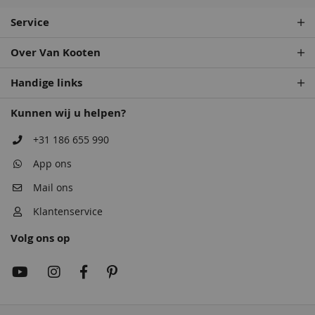
Service
Over Van Kooten
Handige links
Rembrandtrood
Monumentenblauw
Wijnrood
Rembrandtrood
68,50
68,50
68,50
68,50
Kunnen wij u helpen?
+31 186 655 990
App ons
Mail ons
Klantenservice
Volg ons op
Antiekrood
Wijnrood
Roodbruin
Antiekrood
68,50
68,50
68,50
68,50