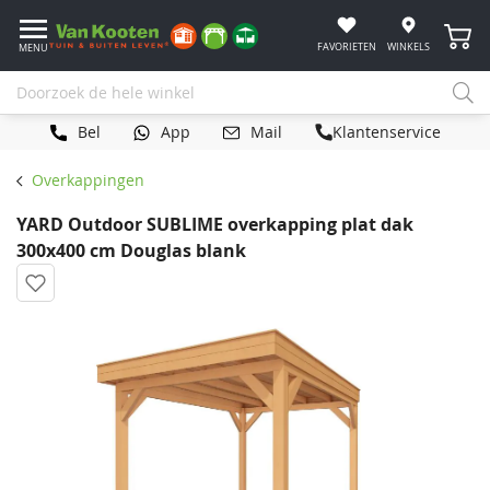
Winke
FAVORIETEN
WINKELS
MENU
Bel
App
Mail
Klantenservice
Overkappingen
YARD Outdoor SUBLIME overkapping plat dak
300x400 cm Douglas blank