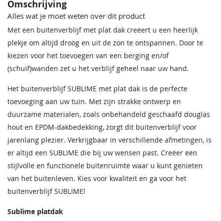
Omschrijving
499,00
853,00
634,00
1.123,00
335,00
570,00
424,00
748,00
Buitenmaat
307,6x434 cm
Alles wat je moet weten over dit product
Met een buitenverblijf met plat dak creëert u een heerlijk
Daktype
Plat dak
plekje om altijd droog en uit de zon te ontspannen. Door te
kiezen voor het toevoegen van een berging en/of
Hoogte
262,5 cm
(schuif)wanden zet u het verblijf geheel naar uw hand.
Funderingsmaat
300x400 cm
Het buitenverblijf SUBLIME met plat dak is de perfecte
toevoeging aan uw tuin. Met zijn strakke ontwerp en
Breedte 800
Breedte 800
Breedte 800
Breedte 800
Breedte 900
Breedte 900
Breedte 900
Breedte 900
duurzame materialen, zoals onbehandeld geschaafd douglas
335,00
570,00
424,00
748,00
399,00
689,00
509,00
909,00
hout en EPDM-dakbedekking, zorgt dit buitenverblijf voor
jarenlang plezier. Verkrijgbaar in verschillende afmetingen, is
er altijd een SUBLIME die bij uw wensen past. Creëer een
stijlvolle en functionele buitenruimte waar u kunt genieten
van het buitenleven. Kies voor kwaliteit en ga voor het
buitenverblijf SUBLIME!
Sublime platdak