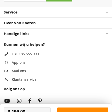
Service
Over Van Kooten
Diepte 400 zijkant
Diepte 400 zijkant
Diepte 400 zijkant
Diepte 400 zijkant
aanbouw
aanbouw
aanbouw
aanbouw
Handige links
533,00
907,00
651,00
1.143,00
Kunnen wij u helpen?
+31 186 655 990
App ons
Mail ons
Klantenservice
Volg ons op
3.199,00