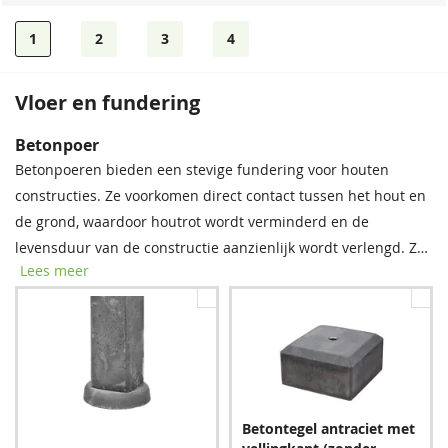
1
2
3
4
Vloer en fundering
Betonpoer
Betonpoeren bieden een stevige fundering voor houten
constructies. Ze voorkomen direct contact tussen het hout en
de grond, waardoor houtrot wordt verminderd en de
levensduur van de constructie aanzienlijk wordt verlengd. Zo
Lees meer
staat uw buitenverblijf stevig en blijft het langer mooi!
Betontegel antraciet met