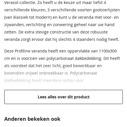
Alu-tape + Anti-dust
Inclusief
Verasol-collectie. Zo heeft u de keuze uit maar liefst 4
tape
verschillende kleuren, 3 verschillende soorten gootsierlijsten
(van klassiek tot modern) en kunt u de veranda met voor- en
Boorhouder incl.
Inclusief
zijwanden, verlichting en zonwering geheel naar uw hand
boorkop 79 mm
zetten. De extra stevige constructie van deze robuuste
Gootafwerking
Standaard rond, een vlakke of
veranda zorgt ervoor dat hij slechts 4 staanders nodig heeft.
klassieke gootkap is optioneel
Deze Profiline veranda heeft een oppervlakte van 1100x300
Condensprofielen
Inclusief
cm en is voorzien van polycarbonaat dakbedekking. Dit heeft
als voordeel dat het zeer licht, goed bewerkbaar en
Bladvanger
Inclusief
bovendien vrijwel onbreekbaar is. Polycarbonaat
dakbedekking biedt meerdere opties voor
Kliklijsten
Inclusief
lichtdoorlatendheid- en hittewering.
Beplating
Standaard 16 mm
Lees alles over dit product
polycarbonaat X-structuur
Extra stevige constructie die weinig onderhoud behoeft
helder of opaal
Volledig aan te passen naar uw wensen
Voorzien van polycarbonaat dakbedekking, lichtgewicht
Rubberafdekkers
Inclusief
Anderen bekeken ook
maar sterk