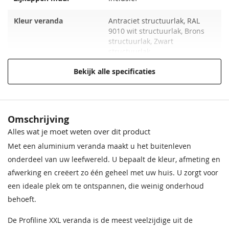
Schroeffundering 100 cm
Inbouwspotset 10 stuks
Schroeffundering 130 cm
Inbouwspotset 12 stuks
(dimbaar)
(dimbaar)
130,00
140,00
Kleur veranda
Antraciet structuurlak, RAL
385,00
445,00
9010 wit structuurlak, Brons
structuurlak, Zwart
structuurlak
Bekijk alle specificaties
Breedte ( cm )
1100
Diepte ( cm )
300
Omschrijving
Dakmateriaal
Polycarbonaat dak
Schroeffundering 160 cm
Alles wat je moet weten over dit product
Verlengsnoer t.b.v.
170,00
Zijkappen goot
Inclusief
inbouwspotset
Met een aluminium veranda maakt u het buitenleven
3,80
onderdeel van uw leefwereld. U bepaalt de kleur, afmeting en
Aantal staanders
4
afwerking en creëert zo één geheel met uw huis. U zorgt voor
een ideale plek om te ontspannen, die weinig onderhoud
Montageset
Inclusief
behoeft.
Mof
Inclusief
De Profiline XXL veranda is de meest veelzijdige uit de