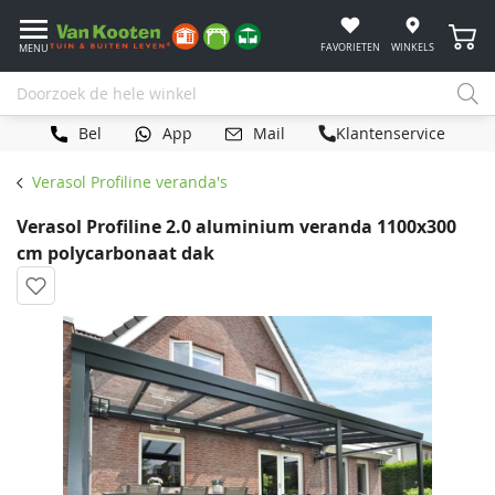
Winke
FAVORIETEN
WINKELS
MENU
Bel
App
Mail
Klantenservice
Verasol Profiline veranda's
Verasol Profiline 2.0 aluminium veranda 1100x300
cm polycarbonaat dak