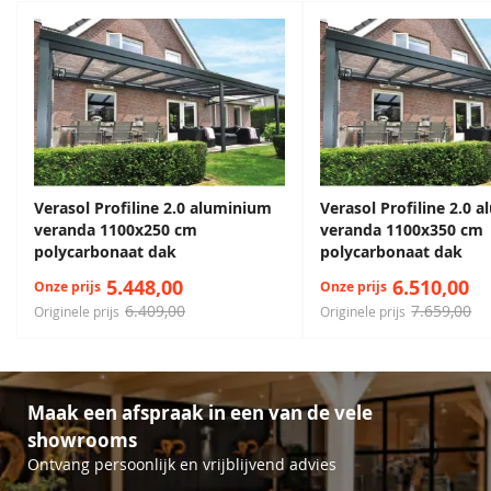
Standaard 10 jaar garantie
Muurplaat
Inclusief
Maatwerk en inmeten mogelijk
Bevestigingsmaterialen
Inclusief
Inmeten & montage
Optioneel
Verasol Profiline 2.0 aluminium
Verasol Profiline 2.0 
veranda 1100x250 cm
veranda 1100x350 cm
polycarbonaat dak
polycarbonaat dak
5.448,00
6.510,00
Onze prijs
Onze prijs
6.409,00
7.659,00
Originele prijs
Originele prijs
Maak een afspraak in een van de vele
showrooms
Ontvang persoonlijk en vrijblijvend advies