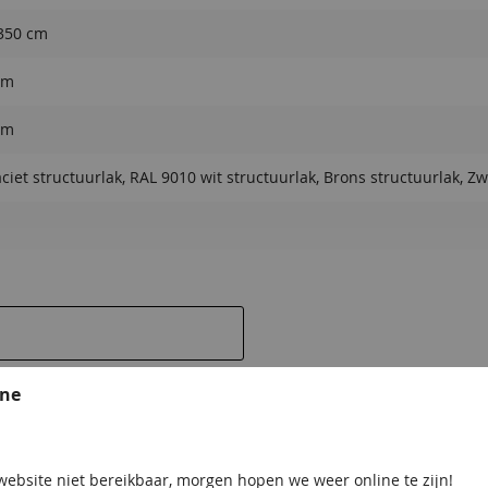
385,00
445,00
350 cm
cm
cm
ciet structuurlak, RAL 9010 wit structuurlak, Brons structuurlak, Zw
en dak
ine
sief
sief
ebsite niet bereikbaar, morgen hopen we weer online te zijn!
 worden en geven uw tuin een