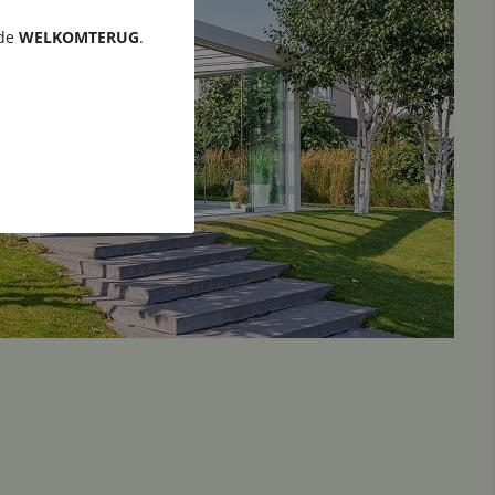
ode
WELKOMTERUG
.