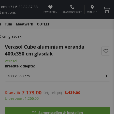
 ons
+31 6 22 82 87 38
Winke
t met ons
FAVORIETEN
KLANTENSERVICE
WINKELS
s
Tuin
Maatwerk
OUTLET
0 cm glasdak
Verasol Cube aluminium veranda
400x350 cm glasdak
Verasol
Breedte x diepte:
400 x 350 cm
7.173,00
8.439,00
Onze prijs
Originele prijs
U bespaart 1.266,00
Samenstellen & bestellen