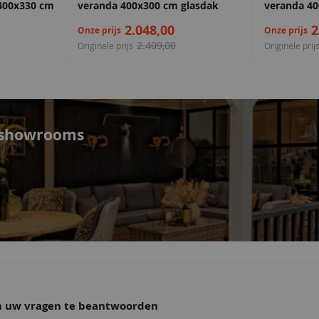
400x330 cm
veranda 400x300 cm glasdak
veranda 40
2.048,00
2
Onze prijs
Onze prijs
2.409,00
Originele prijs
Originele prij
e showrooms
om uw vragen te beantwoorden