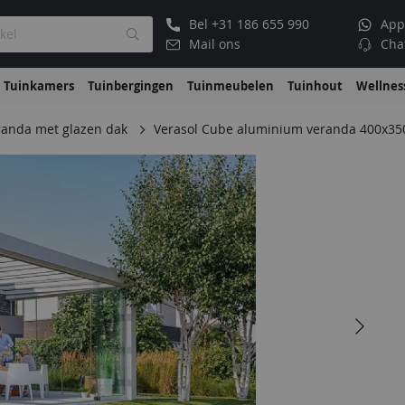
Bel
+31 186 655 990
App
Mail ons
Cha
Tuinkamers
Tuinbergingen
Tuinmeubelen
Tuinhout
Wellnes
anda met glazen dak
Verasol Cube aluminium veranda 400x35