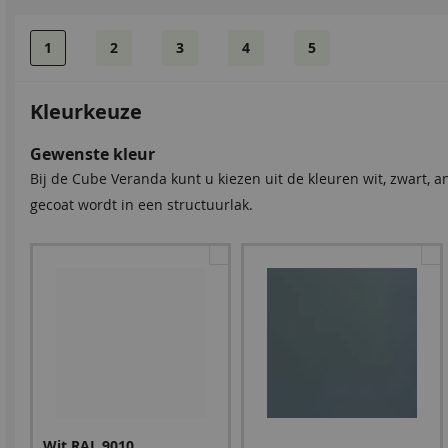
1
2
3
4
5
Kleurkeuze
Cube schuifsysteem voorzijde
Cube zijwand kozijn
Gewenste kleur
Bij de Cube Veranda kunt u kiezen uit de kleuren wit, zwart, a
gecoat wordt in een structuurlak.
Aluminium schuifpui 3
Kozijn 350x250 cm 4
Aluminium schuifpui 2
Kozijn 350x250 cm 6
rails incl. 24 mm isoglas
vlakken excl. isoglas
rails incl. 24 mm isoglas
vlakken excl. isoglas
3.764,00
3.704,00
4.047,00
4.667,00
Wit RAL 9010