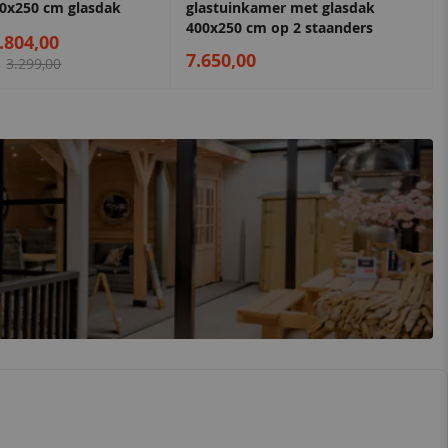
0x250 cm glasdak
glastuinkamer met glasdak
400x250 cm op 2 staanders
.804,00
7.650,00
3.299,00
s