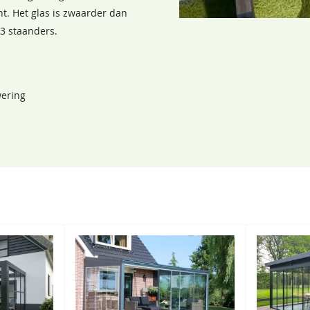
ht. Het glas is zwaarder dan
Inclusief
3 staanders.
Inclusief
Optioneel
wering