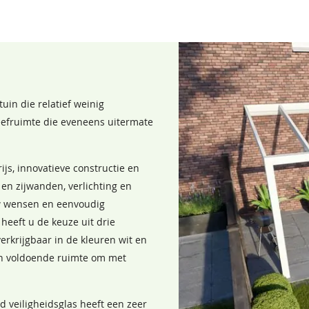
3
Inclusief
Inclusief
Inclusief
in die relatief weinig
eefruimte die eveneens uitermate
Inclusief
Inclusief
ijs, innovatieve constructie en
Inclusief
 en zijwanden, verlichting en
w wensen en eenvoudig
Inclusief
eeft u de keuze uit drie
 verkrijgbaar in de kleuren wit en
Vlakke afwerking
an voldoende ruimte om met
Inclusief
d veiligheidsglas heeft een zeer
Inclusief