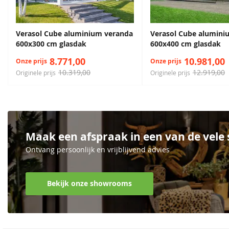
Verasol Cube aluminium veranda
Verasol Cube alumini
600x300 cm glasdak
600x400 cm glasdak
8.771,00
10.981,00
Onze prijs
Onze prijs
10.319,00
12.919,00
Originele prijs
Originele prijs
Maak een afspraak in een van de vel
Ontvang persoonlijk en vrijblijvend advies
Bekijk onze showrooms