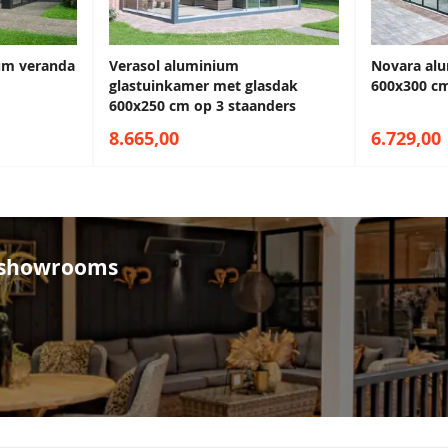
um veranda
Verasol aluminium
Novara al
glastuinkamer met glasdak
600x300 cm
600x250 cm op 3 staanders
8.665,00
6.729,00
e showrooms