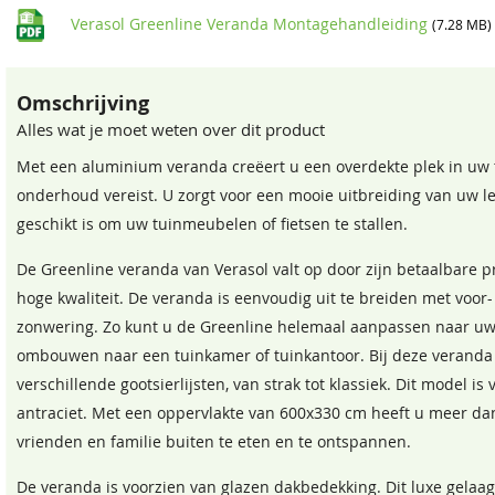
Aantal staanders
Verasol Greenline Veranda Montagehandleiding
(7.28 MB)
Montageset
Omschrijving
Mof
Alles wat je moet weten over dit product
Alu-tape + Anti-dust tape
Met een aluminium veranda creëert u een overdekte plek in uw tu
onderhoud vereist. U zorgt voor een mooie uitbreiding van uw l
Boorhouder incl. boorkop 79 mm
geschikt is om uw tuinmeubelen of fietsen te stallen.
Gootafwerking
De Greenline veranda van Verasol valt op door zijn betaalbare pr
Condensprofielen
hoge kwaliteit. De veranda is eenvoudig uit te breiden met voor-
zonwering. Zo kunt u de Greenline helemaal aanpassen naar u
Bladvanger
ombouwen naar een tuinkamer of tuinkantoor. Bij deze veranda h
verschillende gootsierlijsten, van strak tot klassiek. Dit model is
Gootkap
antraciet. Met een oppervlakte van 600x330 cm heeft u meer d
vrienden en familie buiten te eten en te ontspannen.
Kliklijsten
De veranda is voorzien van glazen dakbedekking. Dit luxe gelaag
Rubberafdekkers