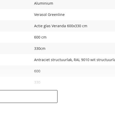
Aluminium
Schroeffundering 100 cm
Schroeffundering 130 cm
Inbouwspotset 10 stuks
Inbouwspotset 12 stuks
Verasol Greenline
(dimbaar)
(dimbaar)
130,00
140,00
385,00
445,00
Actie glas Veranda 600x330 cm
600 cm
330cm
Antraciet structuurlak, RAL 9010 wit structuurl
600
330
Glazen dak
Inclusief