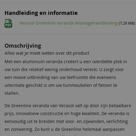
Zijkappen goot
Inclusief
Handleiding en informatie
Aantal staanders
4
Schroeffundering 160 cm
Verasol Greenline Veranda Montagehandleiding
Verlengsnoer t.b.v.
(7.28 MB)
170,00
Montageset
inbouwspotset
Inclusief
3,80
Mof
Inclusief
Omschrijving
Alles wat je moet weten over dit product
Alu-tape + Anti-dust
Inclusief
Met een aluminium veranda creëert u een overdekte plek in
tape
uw tuin die relatief weinig onderhoud vereist. U zorgt voor
Boorhouder incl.
Inclusief
een mooie uitbreiding van uw leefruimte die eveneens
boorkop 79 mm
uitermate geschikt is om uw tuinmeubelen of fietsen te
stallen.
Gootafwerking
Inclusief
De Greenline veranda van Verasol valt op door zijn betaalbare
Condensprofielen
Inclusief
prijs, innovatieve constructie en hoge kwaliteit. De veranda is
eenvoudig uit te breiden met voor- en zijwanden, verlichting
Bladvanger
Inclusief
en zonwering. Zo kunt u de Greenline helemaal aanpassen
Gootkap
Vlakke afwerking