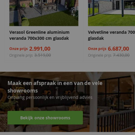
Standaard 5 jaar garantie
Maatwerk is altijd mogelijk
Verasol Greenline aluminium
Velvetline veranda 70
veranda 700x300 cm glasdak
glasdak
2.991,00
6.687,00
Onze prijs
Onze prijs
3.519,00
7.430,00
Originele prijs
Originele prijs
Maak een afspraak in een van de vele
showrooms
Ontvang persoonlijk en vrijblijvend advies
Bekijk onze showrooms