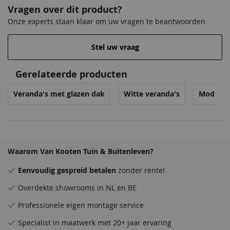
Vragen over dit product?
Onze experts staan klaar om uw vragen te beantwoorden
Stel uw vraag
Gerelateerde producten
Veranda's met glazen dak
Witte veranda's
Moderne
Waarom Van Kooten Tuin & Buitenleven?
Eenvoudig
gespreid betalen
zonder rente!
Overdekte
showrooms
in NL en BE
Professionele eigen montage service
Specialist in maatwerk met 20+ jaar ervaring