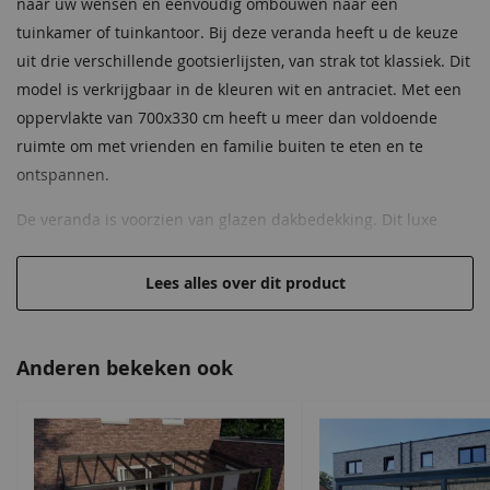
naar uw wensen en eenvoudig ombouwen naar een
tuinkamer of tuinkantoor. Bij deze veranda heeft u de keuze
Kliklijsten
Inclusief
uit drie verschillende gootsierlijsten, van strak tot klassiek. Dit
model is verkrijgbaar in de kleuren wit en antraciet. Met een
Rubberafdekkers
Inclusief
oppervlakte van 700x330 cm heeft u meer dan voldoende
Muurplaat
Inclusief
ruimte om met vrienden en familie buiten te eten en te
ontspannen.
Bevestigingsmaterialen
Inclusief
De veranda is voorzien van glazen dakbedekking. Dit luxe
Inmeten & montage
Optioneel
gelaagd veiligheidsglas heeft een zeer hoge transparantie,
voor een ideale lichtinval en geweldig uitzicht. Het glas is
Lees alles over dit product
zwaarder dan andere dakbedekking, maar wordt perfect
ondersteund door de 4 staanders.
Anderen bekeken ook
Hoge kwaliteit en scherp geprijsd
Geschikt om zelf op te bouwen
Uit te breiden met voor- en zijwanden, verlichting en
zonnewering