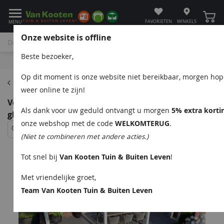
Winke
FAVORIETEN
WINKELS
MENU
Onze website is offline
Beste bezoeker,
Bel
App
Mail
Klantenservice
Op dit moment is onze website niet bereikbaar, morgen ho
Verasol Greenline veranda's
weer online te zijn!
Verasol Greenline aluminium veranda 700x330 cm
Als dank voor uw geduld ontvangt u morgen
5% extra korti
glasdak
onze webshop met de code
WELKOMTERUG
.
(Niet te combineren met andere acties.)
Tot snel bij
Van Kooten Tuin & Buiten Leven
!
Met vriendelijke groet,
Team Van Kooten Tuin & Buiten Leven