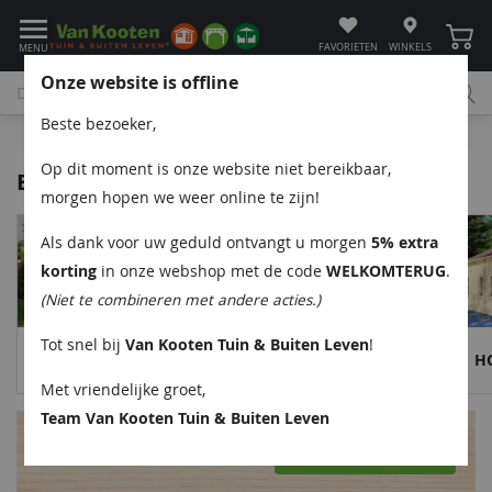
Winke
FAVORIETEN
WINKELS
MENU
Onze website is offline
Beste bezoeker,
Bel
App
Mail
Klantenservice
Op dit moment is onze website niet bereikbaar,
Blokhutten
morgen hopen we weer online te zijn!
Als dank voor uw geduld ontvangt u morgen
5% extra
korting
in onze webshop met de code
WELKOMTERUG
.
(Niet te combineren met andere acties.)
Tot snel bij
Van Kooten Tuin & Buiten Leven
!
BLOKHUT MET
BLOKHUT MET
H
OVERKAPPING
LUIFEL
Met vriendelijke groet,
Team Van Kooten Tuin & Buiten Leven
Vind uw perfecte blokhut
Start de keuzehulp