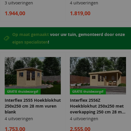
3 uitvoeringen
4 uitvoeringen
1.944,00
1.819,00
Op maat gemaakt
voor uw tuin, gemonteerd door onze
eigen specialisten
!
GRATIS thuisbezorgd!
GRATIS thuisbezorgd!
Interflex 2555 Hoekblokhut
Interflex 2556Z
250x250 cm 28 mm vuren
Hoekblokhut 250x250 met
blank
overkapping 250 cm 28 mm
vuren blank
4 uitvoeringen
4 uitvoeringen
1.753,00
2.555,00