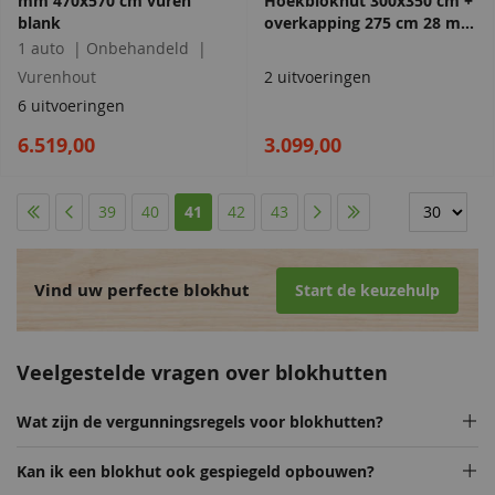
mm 470x570 cm vuren
Hoekblokhut 300x350 cm +
blank
overkapping 275 cm 28 mm
vuren blank
1 auto
Onbehandeld
Vurenhout
2 uitvoeringen
6 uitvoeringen
6.519,00
3.099,00
Pagina
Pagina
Pagina
Pagina
Pagina
U lees momenteel pagina
Pagina
Pagina
Pagina
Pagina
39
40
41
42
43
Vind uw perfecte blokhut
Start de keuzehulp
Veelgestelde vragen over blokhutten
Wat zijn de vergunningsregels voor blokhutten?
Kan ik een blokhut ook gespiegeld opbouwen?