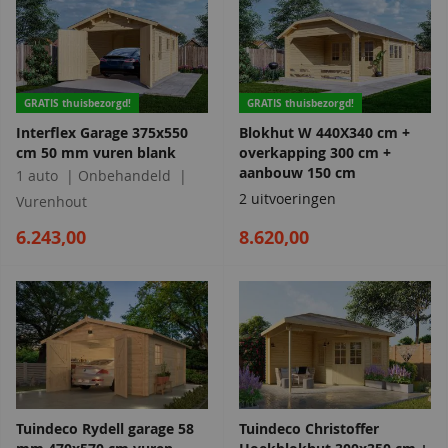
GRATIS thuisbezorgd!
GRATIS thuisbezorgd!
Interflex Garage 375x550
Blokhut W 440X340 cm +
cm 50 mm vuren blank
overkapping 300 cm +
aanbouw 150 cm
1 auto
Onbehandeld
2 uitvoeringen
Vurenhout
6.243,00
8.620,00
Tuindeco Rydell garage 58
Tuindeco Christoffer