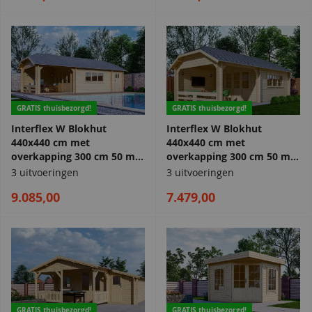
GRATIS thuisbezorgd!
GRATIS thuisbezorgd!
Interflex W Blokhut
Interflex W Blokhut
440x440 cm met
440x440 cm met
overkapping 300 cm 50 mm
overkapping 300 cm 50 mm
vuren blank
vuren blank
3 uitvoeringen
3 uitvoeringen
9.085,00
7.479,00
GRATIS thuisbezorgd!
GRATIS thuisbezorgd!