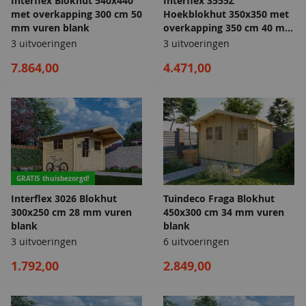
Interflex Blokhut 540x440
Interflex 3555Z
met overkapping 300 cm 50
Hoekblokhut 350x350 met
mm vuren blank
overkapping 350 cm 40 mm
vuren blank
3 uitvoeringen
3 uitvoeringen
7.864,00
4.471,00
GRATIS thuisbezorgd!
Interflex 3026 Blokhut
Tuindeco Fraga Blokhut
300x250 cm 28 mm vuren
450x300 cm 34 mm vuren
blank
blank
3 uitvoeringen
6 uitvoeringen
1.792,00
2.849,00