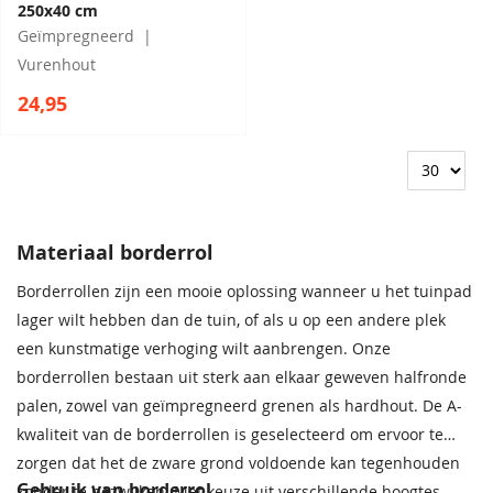
250x40 cm
Geïmpregneerd
Vurenhout
24,95
Materiaal borderrol
Borderrollen zijn een mooie oplossing wanneer u het tuinpad
lager wilt hebben dan de tuin, of als u op een andere plek
een kunstmatige verhoging wilt aanbrengen. Onze
borderrollen bestaan uit sterk aan elkaar geweven halfronde
palen, zowel van geïmpregneerd grenen als hardhout. De A-
kwaliteit van de borderrollen is geselecteerd om ervoor te
zorgen dat het de zware grond voldoende kan tegenhouden
Gebruik van borderrol
zonder te bezwijken. Met keuze uit verschillende hoogtes