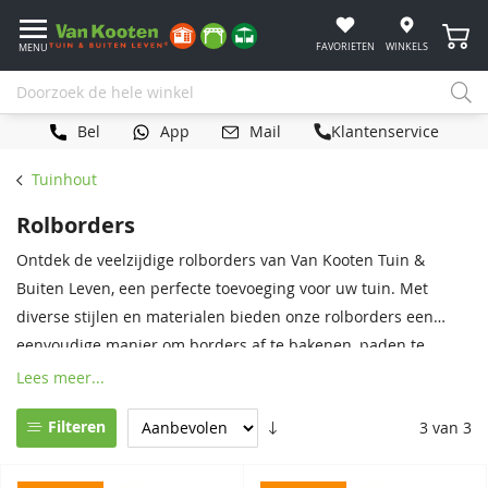
Winke
FAVORIETEN
WINKELS
MENU
Bel
App
Mail
Klantenservice
Tuinhout
Rolborders
Ontdek de veelzijdige rolborders van Van Kooten Tuin &
Buiten Leven, een perfecte toevoeging voor uw tuin. Met
diverse stijlen en materialen bieden onze rolborders een
eenvoudige manier om borders af te bakenen, paden te
definiëren of planten op een nette manier te omlijsten. Kies
Lees meer...
uit verschillende hoogtes en designs en geef uw tuin een
Filteren
3 van 3
strakke, verzorgde uitstraling met deze praktische en
decoratieve rolborders.