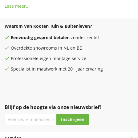
Randafwerking:
Het zorgt voor een nette afwerking van
Lees meer...
bloembedden en grenst deze af, waardoor een
georganiseerd en verzorgd uiterlijk ontstaat.
Waarom Van Kooten Tuin & Buitenleven?
Voorkomen van grasgroei:
Door het in de grond te
plaatsen, kan het ook dienen als een barrière om
Eenvoudig
gespreid betalen
zonder rente!
ongewenste grasgroei in bloemperken te voorkomen.
Overdekte
showrooms
in NL en BE
Decoratie:
Naast functionaliteit kan een borderrol ook een
Professionele eigen montage service
decoratief element zijn, omdat het verkrijgbaar is in
verschillende ontwerpen en materialen die bij de
Specialist in maatwerk met 20+ jaar ervaring
tuininrichting passen.
Blijf op de hoogte via onze nieuwsbrief!
Inschrijven