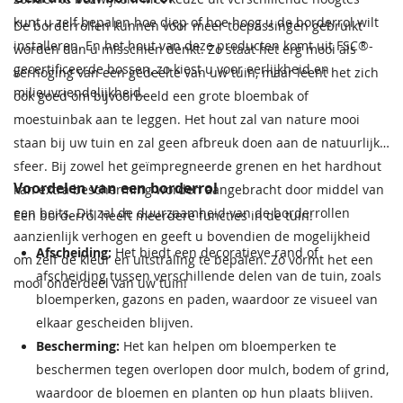
kunt u zelf bepalen hoe diep of hoe hoog u de borderrol wilt
De borderrollen kunnen voor meer toepassingen gebruikt
installeren. En het hout van deze producten komt uit FSC®-
worden dan u misschien denkt. Zo staat het erg mooi als
gecertificeerde bossen, zo kiest u voor eerlijkheid en
verhoging van een gedeelte van uw tuin, maar leent het zich
milieuvriendelijkheid.
ook goed om bijvoorbeeld een grote bloembak of
moestuinbak aan te leggen. Het hout zal van nature mooi
staan bij uw tuin en zal geen afbreuk doen aan de natuurlijke
sfeer. Bij zowel het geïmpregneerde grenen en het hardhout
Voordelen van een borderrol
kan extra bescherming worden aangebracht door middel van
een beits. Dit zal de duurzaamheid van de borderrollen
Een borderrol heeft meerdere functies in de tuin:
aanzienlijk verhogen en geeft u bovendien de mogelijkheid
Afscheiding:
Het biedt een decoratieve rand of
om zelf de kleur en uitstraling te bepalen. Zo vormt het een
afscheiding tussen verschillende delen van de tuin, zoals
mooi onderdeel van uw tuin!
bloemperken, gazons en paden, waardoor ze visueel van
elkaar gescheiden blijven.
Bescherming:
Het kan helpen om bloemperken te
beschermen tegen overlopen door mulch, bodem of grind,
waardoor de bloemen en planten op hun plaats blijven.